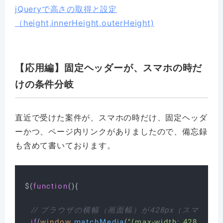
jQueryで高さの取得と設定
（height,innerHeight,outerHeight)
【応用編】固定ヘッダーが、スマホの時だ
けの条件分岐
直近で受けた案件が、スマホの時だけ、固定ヘッダ
ーかつ、ページ内リンクがありましたので、備忘録
も含めて書いております。
$(
function
(
){

// ブラウザの横幅（画面幅）が428px（スマ
if
(
window
.
matchMedia
(
"(max-width: 428px)"
).