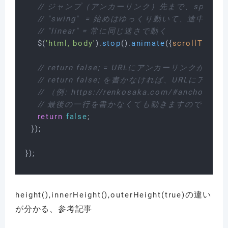
// ジャンプ（アンカーリンク）先まで、speed
// "swing"  = 始めはゆっくり動いて、途
// "linear" = 常に同じ速さで動く
    $(
'html, body'
).
stop
().
animate
({
scrollTop
:po
// return false; = URLにアンカーリンクが
// return false; を書かなければ、URLに
// （例: https://renkosaka.com/#anchor-lin
// 最後の一行を書かなくても動きますので、自
return
false
;

  });

の違い
height(),innerHeight(),outerHeight(true)
が分かる、参考記事