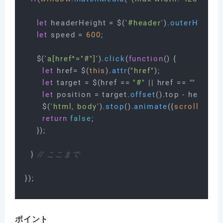
let
 headerHeight = $(
'#header'
).
outerHeight
(
let
 speed = 
600
;

    $(
'a[href^="#"]'
).
click
(
function
(
) {

let
 href= $(
this
).
attr
(
"href"
);

let
 target = $(href == 
"#"
 || href == 
""
 ? 
'htm
let
 position = target.
offset
().
top
 - headerHe
      $(
'html, body'
).
stop
().
animate
({
scrollTop
:p
return
false
;

    });

  } 
// ここまで
ポイント