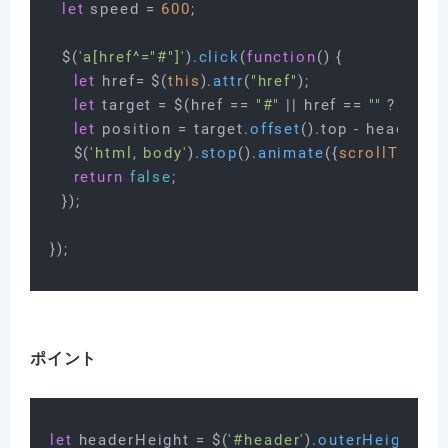
let
 speed = 
600
;

  $(
'a[href^="#"]'
).
click
(
function
(
) {

let
 href= $(
this
).
attr
(
"href"
);

let
 target = $(href == 
"#"
 || href == 
""
 ? 
'html
let
 position = target.
offset
().
top
 - headerHei
    $(
'html, body'
).
stop
().
animate
({
scrollTop
:po
return
false
;

  });

ポイント
let
 headerHeight = $(
'#header'
).
outerHeight