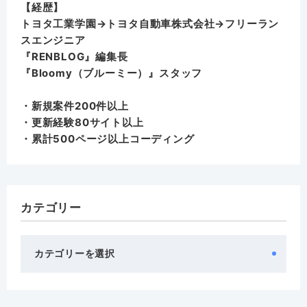
【経歴】
トヨタ工業学園→トヨタ自動車株式会社→フリーラン
スエンジニア
『RENBLOG』編集長
『
Bloomy（ブルーミー）
』スタッフ
・新規案件200件以上
・更新経験80サイト以上
・累計500ページ以上コーディング
カテゴリー
カ
テ
ゴ
リ