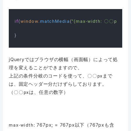
if
(
window
.
matchMedia
(
"(max-width: 〇〇px)"
).
m
jQueryではブラウザの横幅（画面幅）によって処
理を変えることができますので、
上記の条件分岐のコードを使って、
まで
〇〇px
は、固定ヘッダー分だけずらしております。
（
は、任意の数字）
〇〇px
: 767px; = 767px以下（767pxも含
max-width