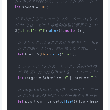
// 600が平均的かと。ランディングページ（LP
let
 speed = 
600
;

// #で始まるアンカーリンク（ページ内リンク）
// ^= とは、ビット排他的論理和演算子という、
  $(
'a[href^="#"]'
).
click
(
function
(
) {

// クリックしたaタグの値を取得して、href（
// このあたりから、頭が痛くなる方は、サラー
let
 href= $(
this
).
attr
(
"href"
);

// ジャンプ（アンカーリンク）先のURLの値が、
// #か空白だったら'html'を... = ページト
let
 target = $(href == 
"#"
 || href == 
""
 ? 
"html
// target.offset().topで、ページト
// このままだと固定ヘッダー分ずれるため、- he
let
 position = target.
offset
().
top
 - headerHei