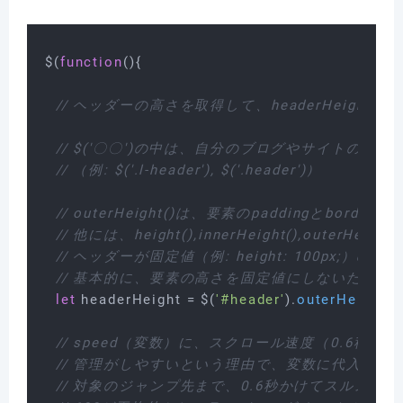
$(
function
(
){

// ヘッダーの高さを取得して、headerHeigh
// $('〇〇')の中は、自分のブログやサイトのコ
// （例: $('.l-header'), $('.header')）
// outerHeight()は、要素のpaddingとbor
// 他には、height(),innerHeight(),outerHeigh
// ヘッダーが固定値（例: height: 100px;）の場
// 基本的に、要素の高さを固定値にしないため、oute
let
 headerHeight = $(
'#header'
).
outerHeight
();

// speed（変数）に、スクロール速度（0.6秒）
// 管理がしやすいという理由で、変数に代入する
// 対象のジャンプ先まで、0.6秒かけてスルスル