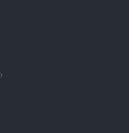
%
);
