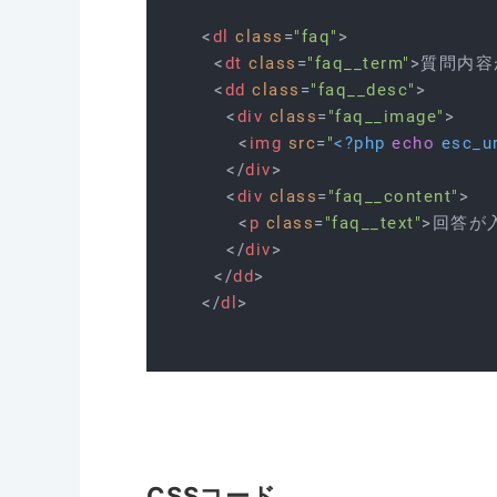
<
dl
class
=
"faq"
>
<
dt
class
=
"faq__term"
>
質問内容
<
dd
class
=
"faq__desc"
>
<
div
class
=
"faq__image"
>
<
img
src
=
"
<?php
echo
esc_ur
</
div
>
<
div
class
=
"faq__content"
>
<
p
class
=
"faq__text"
>
回答が
</
div
>
</
dd
>
</
dl
>
CSSコード