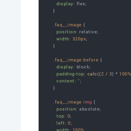
display
: flex;

}

.faq__image
 {

position
: relative;

width
: 
320px
;

}

.faq__image
:before
 {

display
: block;

padding-top
: 
calc
((
2
 / 
3
) * 
100
content
: 
''
;

}

.faq__image
img
 {

position
: absolute;

top
: 
0
;

left
: 
0
;

width
: 
100%
;
