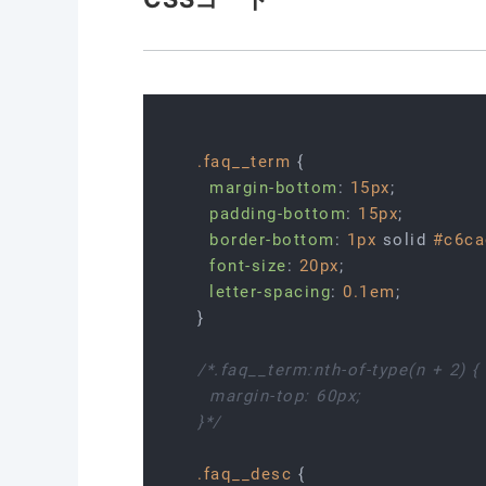
.faq__term
 {

margin-bottom
: 
15px
;

padding-bottom
: 
15px
;

border-bottom
: 
1px
 solid 
#c6ca
font-size
: 
20px
;

letter-spacing
: 
0.1em
;

}

/*.faq__term:nth-of-type(n + 2) {

  margin-top: 60px;

}*/
.faq__desc
 {
