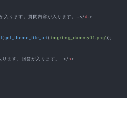
が入ります。質問内容が入ります。…
</
dt
>
l
(
get_theme_file_uri
(
'img/img_dummy01.png'
)); 
?>
"
alt
=
入ります。回答が入ります。…
</
p
>