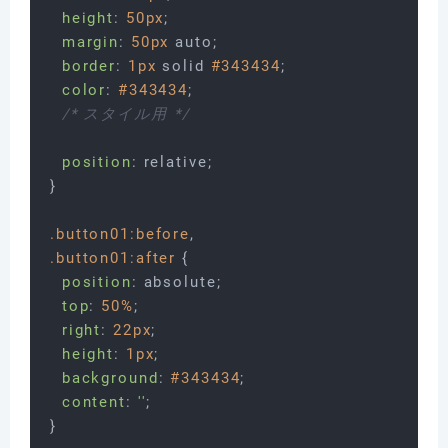
height
: 
50px
;

margin
: 
50px
 auto;

border
: 
1px
 solid 
#343434
;

color
: 
#343434
;

/* スタイル用 */
position
: relative;

}

.button01
:before
.button01
:after
 {

position
: absolute;

top
: 
50%
;

right
: 
22px
;

height
: 
1px
;

background
: 
#343434
;

content
: 
''
;

}
