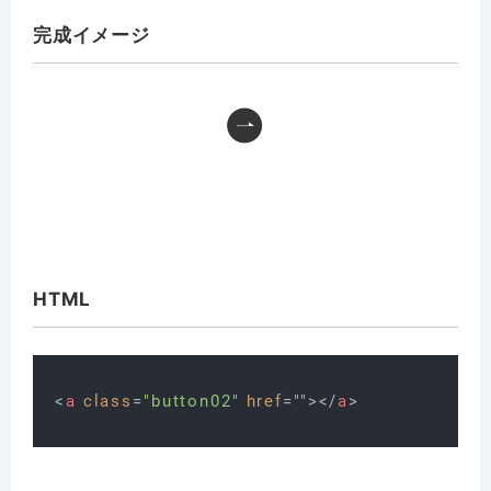
完成イメージ
HTML
<
a
class
=
"button02"
href
=
""
>
</
a
>