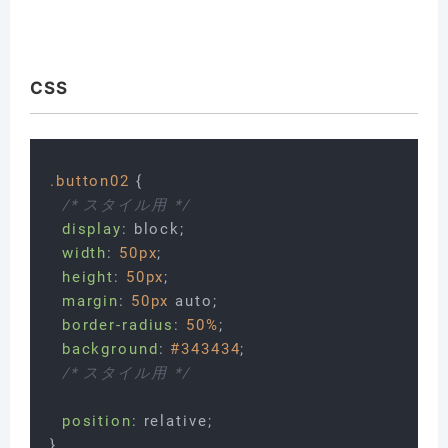
CSS
.button02
 {

/* スタイル用 */
display
: block;

width
: 
50px
;

height
: 
50px
;

margin
: 
50px
 auto;

border-radius
: 
50%
;

background
: 
#343434
;

/* スタイル用 */
position
: relative;

}
