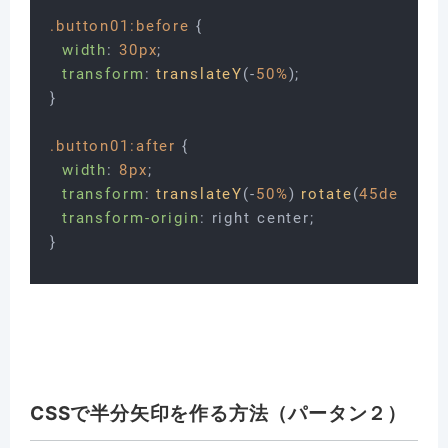
.button01
:before
 {

width
: 
30px
;

transform
: 
translateY
(-
50%
);

}

.button01
:after
 {

width
: 
8px
;

transform
: 
translateY
(-
50%
) 
rotate
(
45deg
);

transform-origin
: right center;

CSSで半分矢印を作る方法（パータン２）