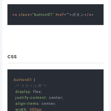
<
a
class
=
"button01"
href
=
""
>
ボタン
</
a
>
CSS
.button01
 {

/* スタイル用 */
display
: flex;

justify-content
: center;

align-items
: center;

width
: 
300px
;
