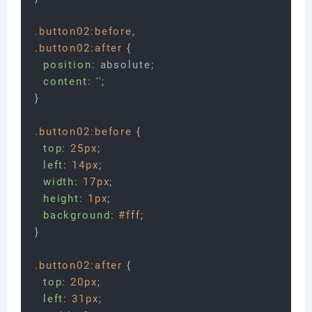
.button02
:before
.button02
:after
 {

position
: absolute;

content
: 
''
;

}

.button02
:before
 {

top
: 
25px
;

left
: 
14px
;

width
: 
17px
;

height
: 
1px
;

background
: 
#fff
;

}

.button02
:after
 {

top
: 
20px
;

left
: 
31px
;
