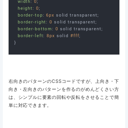
width
: 
0
;

height
: 
0
;

border-top
: 
6px
 solid transparent;

border-right
: 
0
 solid transparent;

border-bottom
: 
0
 solid transparent;

border-left
: 
8px
 solid 
#fff
;

右向きのパターンのCSSコードですが、上向き・下
向き・左向きのパターンを作るのがめんどくさい方
は、シンプルに要素の回転や反転をさせることで簡
単に対応できます。