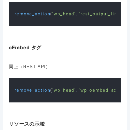
remove_action
(
'wp_head'
, 
'rest_output_link_wp
oEmbed タグ
同上（REST API）
remove_action
(
'wp_head'
, 
'wp_oembed_add_disc
リソースの示唆