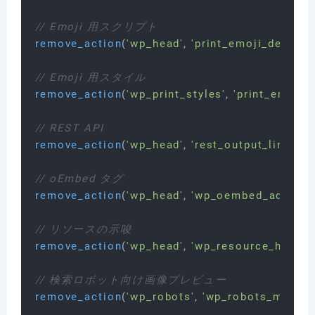
// Emoji 用スクリプト
remove_action
(
'wp_head'
, 
'print_emoji_detecti
// Emoji 用スタイル
remove_action
(
'wp_print_styles'
, 
'print_emoji_s
// REST API
remove_action
(
'wp_head'
, 
'rest_output_link_wp
// oEmbed タグ
remove_action
(
'wp_head'
, 
'wp_oembed_add_disc
// リソースの示唆
remove_action
(
'wp_head'
, 
'wp_resource_hints'
,
// 検索ロボット向け画像プレビュー
remove_action
(
'wp_robots'
, 
'wp_robots_max_im