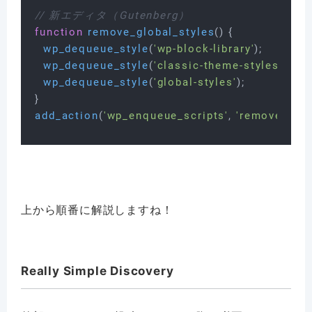
// 新エディタ（Gutenberg）
function
remove_global_styles
(
) 
{

wp_dequeue_style
(
'wp-block-library'
);

wp_dequeue_style
(
'classic-theme-styles'
);

wp_dequeue_style
(
'global-styles'
);

add_action
(
'wp_enqueue_scripts'
, 
'remove_glob
上から順番に解説しますね！
Really Simple Discovery