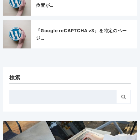
位置が…
『Google reCAPTCHA v3』を特定のペー
ジ…
検索
