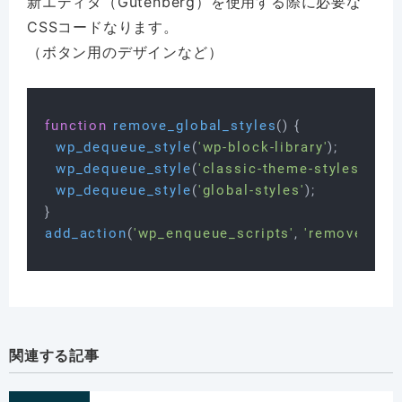
新エディタ（Gutenberg）を使用する際に必要な
CSSコードなります。
（ボタン用のデザインなど）
function
remove_global_styles
(
) 
{

wp_dequeue_style
(
'wp-block-library'
);

wp_dequeue_style
(
'classic-theme-styles'
);

wp_dequeue_style
(
'global-styles'
);

add_action
(
'wp_enqueue_scripts'
, 
'remove_glob
関連する記事