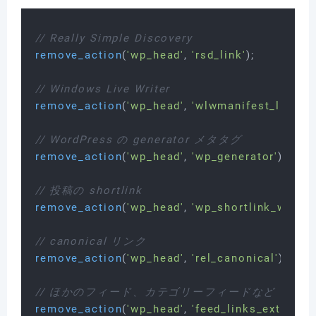
// Really Simple Discovery
remove_action
(
'wp_head'
, 
'rsd_link'
);

// Windows Live Writer
remove_action
(
'wp_head'
, 
'wlwmanifest_link'
);

// WordPress の generator メタタグ
remove_action
(
'wp_head'
, 
'wp_generator'
);

// 投稿の shortlink
remove_action
(
'wp_head'
, 
'wp_shortlink_wp_he
// canonical リンク
remove_action
(
'wp_head'
, 
'rel_canonical'
);

// ほかのフィード、カテゴリーフィードなど
remove_action
(
'wp_head'
, 
'feed_links_extra'
, 
3
)