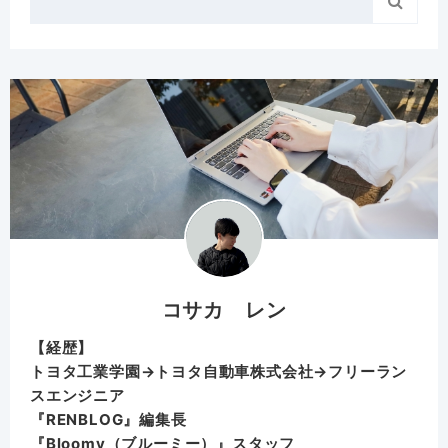

コサカ レン
【経歴】
トヨタ工業学園→トヨタ自動車株式会社→フリーラン
スエンジニア
『RENBLOG』編集長
『
Bloomy（ブルーミー）
』スタッフ