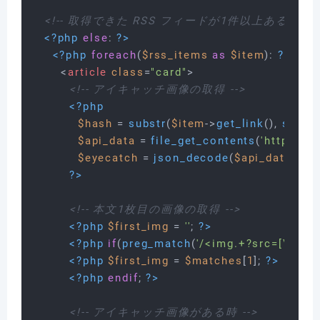
<!-- 取得できた RSS フィードが1件以上ある時 -->
<?php
else
: 
?>
<?php
foreach
(
$rss_items
as
$item
): 
?>
<
article
class
=
"card"
>
<!-- アイキャッチ画像の取得 -->
<?php
$hash
 = 
substr
(
$item
->
get_link
(), 
strrpo
$api_data
 = 
file_get_contents
(
'https://
$eyecatch
 = 
json_decode
(
$api_data
, 
tru
?>
<!-- 本文1枚目の画像の取得 -->
<?php
$first_img
 = 
''
; 
?>
<?php
if
(
preg_match
(
'/<img.+?src=[\'"]([^\
<?php
$first_img
 = 
$matches
[
1
]; 
?>
<?php
endif
; 
?>
<!-- アイキャッチ画像がある時 -->