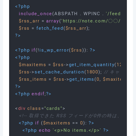
<?php
include_once
(ABSPATH . WPINC . 
'/feed.php'
);
$rss_arr
 = 
array
(
'https://note.com/〇〇/rss'
); 
$rss
 = 
fetch_feed
(
$rss_arr
?>
<?php
if
(!
is_wp_error
(
$rss
)): 
?>
<?php
$maxitems
 = 
$rss
->
get_item_quantity
(
12
); 
//
$rss
->
set_cache_duration
(
1800
); 
// キャッシュ
$rss_items
 = 
$rss
->
get_items
(
0
, 
$maxitems
?>
<?php
endif
;
?>
<
div
class
=
"cards"
>
<!-- 取得できた RSS フィードが0件の時は、「No i
<?php
if
 (
$maxitems
 == 
0
): 
?>
<?php
echo
'<p>No items.</p>'
?>