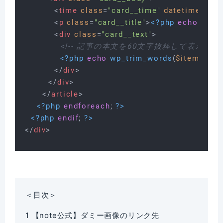
<
time
class
=
"card__time"
datetime
=
"
<?
<
p
class
=
"card__title"
>
<?php
echo
$ite
<
div
class
=
"card__text"
>
<!-- 記事の本文を60文字抜粋して表示 -->
<?php
echo
wp_trim_words
(
$item
->
get
</
div
>
</
div
>
</
article
>
<?php
endforeach
; 
?>
<?php
endif
; 
?>
</
div
>
＜目次＞
1
【note公式】ダミー画像のリンク先