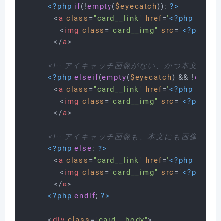
<?php
if
(!
empty
(
$eyecatch
)): 
?>
<
a
class
=
"card__link"
href
=
'
<?php
echo
<
img
class
=
"card__img"
src
=
"
<?php
ec
</
a
>
<!-- アイキャッチ画像がない、かつ本文1枚目
<?php
elseif
(
empty
(
$eyecatch
) && !
empty
<
a
class
=
"card__link"
href
=
'
<?php
echo
<
img
class
=
"card__img"
src
=
"
<?php
ec
</
a
>
<!-- アイキャッチ画像も、本文にも画像がない時
<?php
else
: 
?>
<
a
class
=
"card__link"
href
=
'
<?php
echo
<
img
class
=
"card__img"
src
=
"
<?php
ec
</
a
>
<?php
endif
; 
?>
<
div
class
=
"card__body"
>