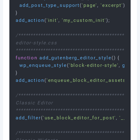
add_post_type_support
(
'page'
, 
'excerpt'
);

add_action
(
'init'
, 
'my_custom_init'
);

/**************************************************
editor-style.css

**************************************************
function
add_gutenberg_editor_style
(
) 
{

wp_enqueue_style
(
'block-editor-style'
, 
get_th
add_action
(
'enqueue_block_editor_assets'
, 
'ad
/**************************************************
Classic Editor

**************************************************
add_filter
(
'use_block_editor_for_post'
, 
'__retur
/**************************************************