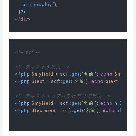
bcn_display
();

  }
?>
</
div
>
<!-- scf -->
<!-- テキストを出力 -->
<?php
$myfield
 = scf::
get
(
'名前'
); 
echo
$myfiel
<?php
$text
 = scf::
get
(
'名前'
); 
echo
$text
; 
?>
<!-- テキストエリアを改行有りで出力 -->
<?php
$myfield
 = scf::
get
(
'名前'
); 
echo
nl2br
( 
$
<?php
$textarea
 = scf::
get
(
'名前'
); 
echo
nl2br
( 