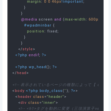
margin
: 
0
0
46px
!important
;

        }

      }

@media
 screen 
and
 (
max-width
: 
600px
) {

#wpadminbar
 {

position
: fixed;

        }

      }

</
style
>
<?php
endif
; 
?>
<?php
wp_head
(); 
?>
</
head
>
<!-- 表示されているページの種類によって【 class
<
body
<?php
body_class
(
''
); 
?>
>
<
header
class
=
"header"
>
<
div
class
=
"inner"
>
<!-- <h1>タグを動的に変更（三項演算子ver） --