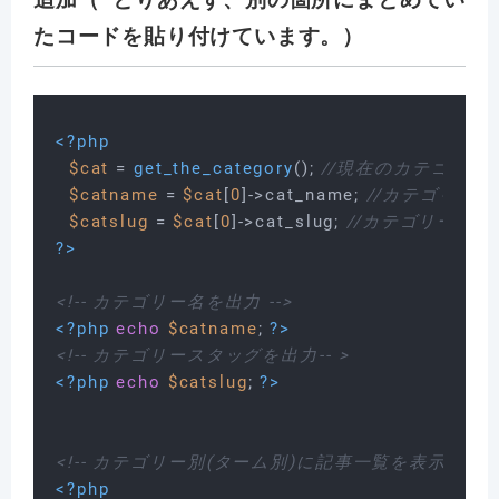
たコードを貼り付けています。）
<?php
$cat
 = 
get_the_category
(); 
//現在のカテゴリー
$catname
 = 
$cat
[
0
]->cat_name; 
//カテゴリー
$catslug
 = 
$cat
[
0
]->cat_slug; 
//カテゴリース
?>
<!-- カテゴリー名を出力 -->
<?php
echo
$catname
; 
?>
<?php
echo
$catslug
; 
?>
<!-- カテゴリー別(ターム別)に記事一覧を表示 -->
<?php