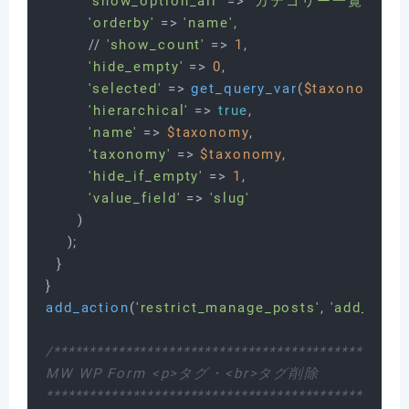
'show_option_all'
 => 
'カテゴリー一覧'
,

'orderby'
 => 
'name'
,

        // 
'show_count'
 => 
1
,

'hide_empty'
 => 
0
,

'selected'
 => 
get_query_var
(
$taxonomy
),

'hierarchical'
 => 
true
,

'name'
 => 
$taxonomy
,

'taxonomy'
 => 
$taxonomy
,

'hide_if_empty'
 => 
1
,

'value_field'
 => 
'slug'
      )

    );

  }

add_action
(
'restrict_manage_posts'
, 
'add_cust
/**************************************************
MW WP Form <p>タグ・<br>タグ削除

**************************************************