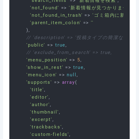
'search_items'
 => 
'新着情報を検索'
,

'not_found'
 => 
'新着情報が見つかりませんで
'not_found_in_trash'
 => 
'ゴミ箱内に新着情
'parent_item_colon'
 => 
''
      ),

// 'description' => '投稿タイプの簡潔な説明',
'public'
 => 
true
,

// 'exclude_from_search' => true,
'menu_position'
 => 
5
,

'show_in_rest'
 => 
true
,

'menu_icon'
 => 
null
,

'supports'
 => 
array
(

'title'
,

'editor'
,

'author'
,

'thumbnail'
,

'excerpt'
,

'trackbacks'
,

'custom-fields'
,
