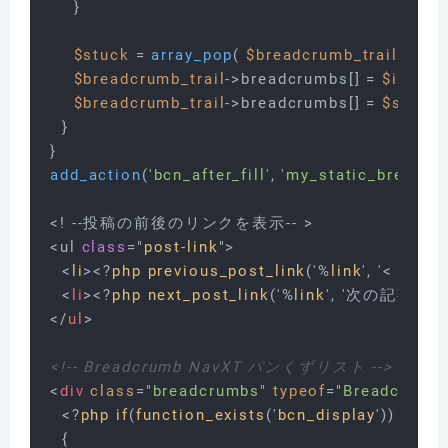
    }

$stuck
 = 
array_pop
( 
$breadcrumb_trail
->bre
$breadcrumb_trail
->breadcrumbs[] = 
$item
; 
$breadcrumb_trail
->breadcrumbs[] = 
$stuck
;
  }

add_action
(
'bcn_after_fill'
, 
'my_static_breadcr
<! --投稿の前後のリンクを表示-- >

<ul 
class
="
post
-
link
">

  <
li
><?
php
previous_post_link
('%
link
', '< 前の
<
li
>
<?
php
next_post_link
('%
link
', '次の記事へ >'
</
ul
>
<!-- Breadcrumb NavXT パンくずリスト -->
<
div
class
=
"breadcrumbs"
typeof
=
"BreadcrumbL
<?
php
if
(
function_exists
('
bcn_display
'))

{
