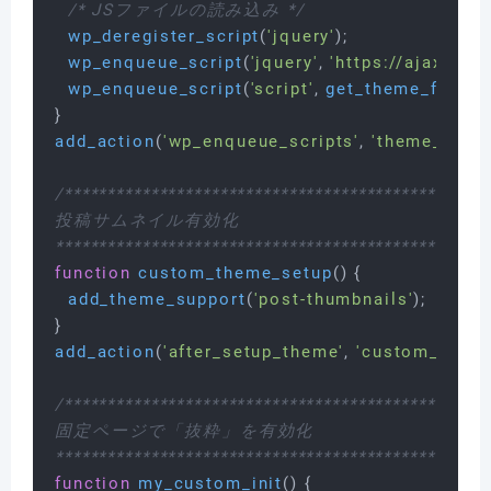
/* JSファイルの読み込み */
wp_deregister_script
(
'jquery'
);

wp_enqueue_script
(
'jquery'
, 
'https://ajax.goo
wp_enqueue_script
(
'script'
, 
get_theme_file_ur
add_action
(
'wp_enqueue_scripts'
, 
'theme_name
/**************************************************
投稿サムネイル有効化

**************************************************
function
custom_theme_setup
(
) 
{

add_theme_support
(
'post-thumbnails'
);

add_action
(
'after_setup_theme'
, 
'custom_theme
/**************************************************
固定ページで「抜粋」を有効化

**************************************************
function
my_custom_init
(
) 
{
