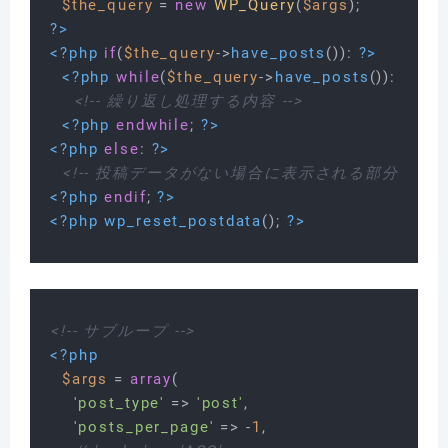
$the_query
 = 
new
WP_Query
(
$args
?>
<?php
if
(
$the_query
->
have_posts
()): 
?>
<?php
while
(
$the_query
->
have_posts
()): 
$the_
<!-- 繰り返し処理する内容 -->
<?php
endwhile
; 
?>
<?php
else
: 
?>
<!-- 投稿データがない場合に表示される部分 -->
<?php
endif
; 
?>
<?php
wp_reset_postdata
(); 
?>
<!-- サブループ -->
<?php
$args
 = 
array
(

'post_type'
 => 
'post'
,

'posts_per_page'
 => -
1
,
