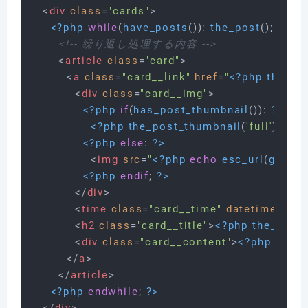
<
div
class
=
"cards"
>
<?php
while
(
have_posts
()): 
the_post
(); 
?>
<!-- 繰り返し処理する内容 -->
<
article
class
=
"card"
>
<
a
class
=
"card__link"
href
=
"
<?php
the_pe
<
div
class
=
"card__img"
>
<?php
if
(
has_post_thumbnail
()): 
?>
<?php
the_post_thumbnail
(
'full'
); 
?>
<?php
else
: 
?>
<
img
src
=
"
<?php
echo
esc_url
(
get_th
<?php
endif
; 
?>
</
div
>
<
time
class
=
"card__time"
datetime
=
"
<?
<
h2
class
=
"card__title"
>
<?php
the_title
(
<
div
class
=
"card__content"
>
<?php
the_c
</
a
>
</
article
>
<?php
endwhile
; 
?>