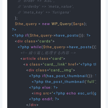
// 'order' => 'ASC',
// 'orderby' => 'meta_value',
// 'meta_key' => 'furigana'
  );

$the_query
 = 
new
WP_Query
(
$args
?>
<?php
if
(
$the_query
->
have_posts
()): 
?>
<
div
class
=
"cards"
>
<?php
while
(
$the_query
->
have_posts
()): 
$th
<!-- 繰り返し処理する内容 -->
<
article
class
=
"card"
>
<
a
class
=
"card__link"
href
=
"
<?php
the_pe
<
div
class
=
"card__img"
>
<?php
if
(
has_post_thumbnail
()): 
?>
<?php
the_post_thumbnail
(
'full'
); 
?>
<?php
else
: 
?>
<
img
src
=
"
<?php
echo
esc_url
(
get_th
<?php
endif
; 
?>
</
div
>