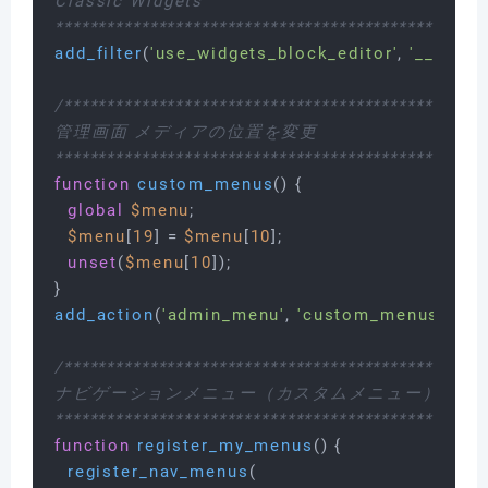
Classic Widgets

**************************************************
add_filter
(
'use_widgets_block_editor'
, 
'__retur
/**************************************************
管理画面 メディアの位置を変更

**************************************************
function
custom_menus
(
) 
{

global
$menu
;

$menu
[
19
] = 
$menu
[
10
];

unset
(
$menu
[
10
]);

add_action
(
'admin_menu'
, 
'custom_menus'
);

/**************************************************
ナビゲーションメニュー（カスタムメニュー）

**************************************************
function
register_my_menus
(
) 
{

register_nav_menus
(
