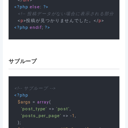
</
div
>
<?php
else
: 
?>
<!-- 投稿データがない場合に表示される部分 -->
<
p
>
投稿が見つかりませんでした。
</
p
>
<?php
endif
; 
?>
サブループ
<!-- サブループ -->
<?php
$args
 = 
array
(

'post_type'
 => 
'post'
,

'posts_per_page'
 => -
1
,

  );
