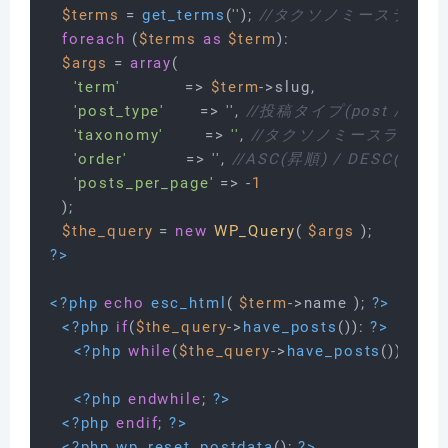
$terms
 = 
get_terms
(
''
); 
//タクソノミースラッグ(cate
foreach
 (
$terms
as
$term
):

$args
 = 
array
(

'term'
           => 
$term
->slug,

'post_type'
      => 
''
, 
//投稿タイプ(post / news
'taxonomy'
       => 
''
, 
//タクソノミースラッグ(categ
'order'
          => 
''
, 
//ASC(昇順) / DESC(降
'posts_per_page'
 => -
1
  );

$the_query
 = 
new
WP_Query
( 
$args
?>
<?php
echo
esc_html
( 
$term
->name ); 
?>
<?php
if
(
$the_query
->
have_posts
()): 
?>
<?php
while
(
$the_query
->
have_posts
()): 
$th
<?php
endwhile
; 
?>
<?php
endif
; 
?>
<?php
wp_reset_postdata
(); 
?>