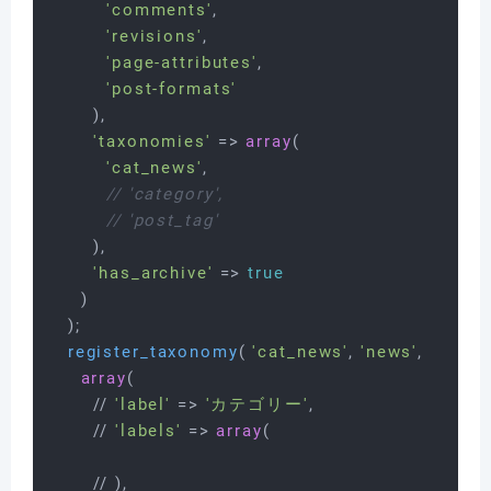
'comments'
,

'revisions'
,

'page-attributes'
,

'post-formats'
      ),

'taxonomies'
 => 
array
(

'cat_news'
,

// 'category',
// 'post_tag'
      ),

'has_archive'
 => 
true
    )

  );

register_taxonomy
( 
'cat_news'
, 
'news'
,

array
(

      // 
'label'
 => 
'カテゴリー'
,

      // 
'labels'
 => 
array
(

      // ),
