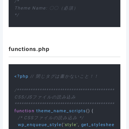
/*

Theme Name: 〇〇（必須）

*/
functions.php
<?php
// 閉じタグは書かないこと！！
/**************************************************
CSS/JSファイルの読み込み

**************************************************
function
theme_name_scripts
(
) 
{

/* CSSファイルの読み込み */
wp_enqueue_style
(
'style'
, 
get_stylesheet_uri
(