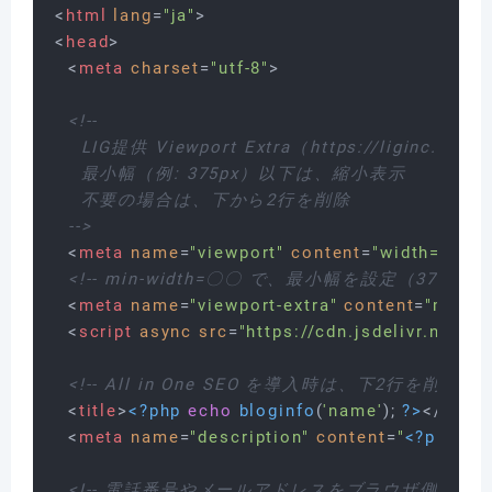
<
html
lang
=
"ja"
>
<
head
>
<
meta
charset
=
"utf-8"
>
<!--

    LIG提供 Viewport Extra（https://liginc.co.jp
    最小幅（例: 375px）以下は、縮小表示

    不要の場合は、下から2行を削除

  -->
<
meta
name
=
"viewport"
content
=
"width=device
<!-- min-width=〇〇 で、最小幅を設定（375p
<
meta
name
=
"viewport-extra"
content
=
"min-w
<
script
async
src
=
"https://cdn.jsdelivr.net/n
<!-- All in One SEO を導入時は、下2行を削除 -->
<
title
>
<?php
echo
bloginfo
(
'name'
); 
?>
</
title
>
<
meta
name
=
"description"
content
=
"
<?php
bl
<!-- 電話番号やメールアドレスをブラウザ側が勝