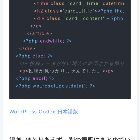
<
time
class
=
"card__time"
datetime
=
"
<?
<
h2
class
=
"card__title"
>
<?php
the_title
(
<
div
class
=
"card__content"
>
<?php
the_c
</
a
>
</
article
>
<?php
endwhile
; 
?>
</
div
>
<?php
else
: 
?>
<!-- 投稿データがない場合に表示される部分 -->
<
p
>
投稿が見つかりませんでした。
</
p
>
<?php
endif
; 
?>
<?php
wp_reset_postdata
(); 
?>
WordPress Codex 日本語版
追加（*とりあえず、別の箇所にまとめてい