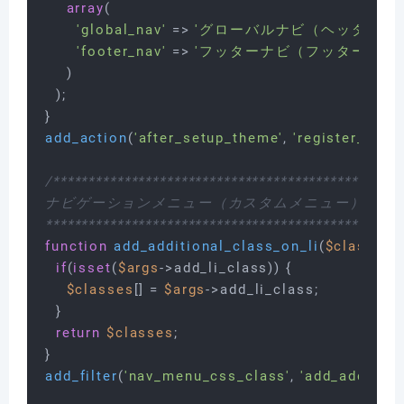
array
(

'global_nav'
 => 
'グローバルナビ（ヘッダー領
'footer_nav'
 => 
'フッターナビ（フッター領域
    )

  );

add_action
(
'after_setup_theme'
, 
'register_my_
/**************************************************
ナビゲーションメニュー（カスタムメニュー）の<li
**************************************************
function
add_additional_class_on_li
(
$classes
, 
if
(
isset
(
$args
->add_li_class)) {

$classes
[] = 
$args
->add_li_class;

  }

return
$classes
;

add_filter
(
'nav_menu_css_class'
, 
'add_addition