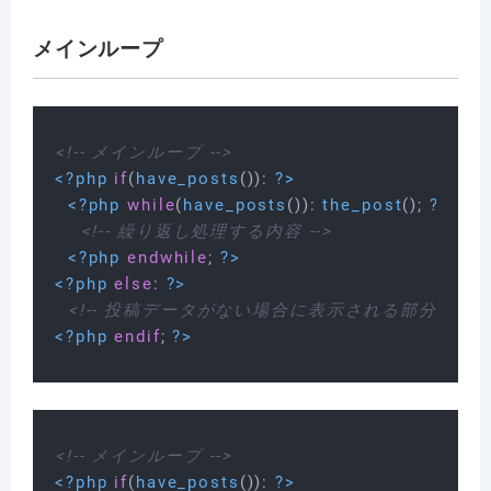
メインループ
<!-- メインループ -->
<?php
if
(
have_posts
()): 
?>
<?php
while
(
have_posts
()): 
the_post
(); 
?>
<!-- 繰り返し処理する内容 -->
<?php
endwhile
; 
?>
<?php
else
: 
?>
<!-- 投稿データがない場合に表示される部分 -->
<?php
endif
; 
?>
<!-- メインループ -->
<?php
if
(
have_posts
()): 
?>