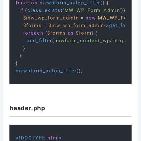
function
mvwpform_autop_filter
(
) 
{

if
 (
class_exists
(
'MW_WP_Form_Admin'
)) {

$mw_wp_form_admin
 = 
new
MW_WP_Form_A
$forms
 = 
$mw_wp_form_admin
->
get_forms
();
foreach
 (
$forms
as
$form
) {

add_filter
(
'mwform_content_wpautop_mw-w
    }

  }

mvwpform_autop_filter
header.php
<!DOCTYPE 
html
>