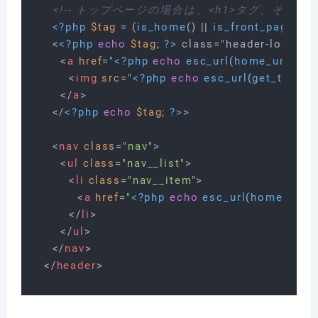
<!-- トップページの場合は、<h1>タグ、それ以外は
<?php
$tag
 = (
is_home
() || 
is_front_page
()) 
    <
<?php
echo
$tag
; 
?>
 class="header-logo">

<
a
href
=
"
<?php
echo
esc_url
(
home_url
()); 
?
<
img
src
=
"
<?php
echo
esc_url
(
get_theme_
</
a
>
    </
<?php
echo
$tag
; 
?>
>

<
nav
class
=
"nav"
>
<
ul
class
=
"nav__list"
>
<
li
class
=
"nav__item"
>
<
a
href
=
"
<?php
echo
esc_url
(
home_url
()
</
li
>
</
ul
>
</
nav
>
</
header
>