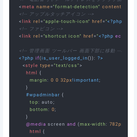
<
meta
name
=
"format-detection"
content
=
"tel
<!-- アップルタッチアイコン -->
<
link
rel
=
"apple-touch-icon"
href
=
"
<?php
echo
<!-- ファビコン -->
<
link
rel
=
"shortcut icon"
href
=
"
<?php
echo
es
<!-- 管理画面 ツールバー 画面下部に移動 -->
<?php
if
(
is_user_logged_in
()): 
?>
<
style
type
=
"text/css"
>
html
 {

margin
: 
0
0
32px
!important
;

      }

#wpadminbar
 {

top
: auto;

bottom
: 
0
;

      }

@media
 screen 
and
 (
max-width
: 
782px
) {

html
 {
