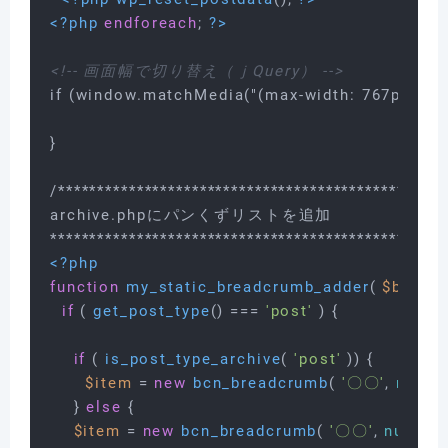
<?php
endforeach
; 
?>
<!-- 画面幅で切り替え（ｊQuery） -->
if (window.matchMedia("(max-width: 767px)").m
}

/**************************************************
archive.phpにパンくずリストを追加

<?php
function
my_static_breadcrumb_adder
(
$breadc
if
 ( 
get_post_type
() === 
'post'
 ) {

if
 ( 
is_post_type_archive
( 
'post'
 )) {

$item
 = 
new
bcn_breadcrumb
( 
'〇〇'
, 
null
, 
a
    } 
else
 {

$item
 = 
new
bcn_breadcrumb
( 
'〇〇'
, 
null
, 
ar