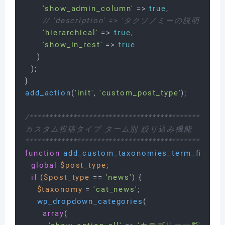
'show_admin_column'
 => 
true
,

// 'description' => 'タクソノミーの説明',
'hierarchical'
 => 
true
,

'show_in_rest'
 => 
true
    )

  );

add_action
(
'init'
, 
'custom_post_type'
);

/**************************************************
カスタム投稿タイプ ターム別 絞り込み機能

**************************************************
function
add_custom_taxonomies_term_filter
(
)
global
$post_type
;

if
 (
$post_type
 == 
'news'
) {

$taxonomy
 = 
'cat_news'
;

wp_dropdown_categories
(

array
(
