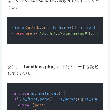
は、<if><else><endif>の書き方で記述してくだ
さい。
<?php
$attribute
 = (
is_home
() || 
is_front_page
(
<
head
prefix
=
"og: http://ogp.me/ns# fb: http:/
次に、「
functions.php
」に下記のコードを記述
してください。
function
my_meta_ogp
(
) 
{

if
 (
is_front_page
() || 
is_home
() || 
is_singular
(
global
$post
;
