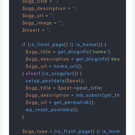
$ogp_title
 = 
''
;

$ogp_description
 = 
''
;

$ogp_url
 = 
''
;

$ogp_image
 = 
''
;

$insert
 = 
''
;

if
 (
is_front_page
() || 
is_home
()) {

$ogp_title
 = 
get_bloginfo
(
'name'
);

$ogp_description
 = 
get_bloginfo
(
'descripti
$ogp_url
 = 
home_url
();

    } 
elseif
 (
is_singular
()) {

setup_postdata
(
$post
);

$ogp_title
 = 
$post
->post_title;

$ogp_description
 = 
mb_substr
(
get_the_exc
$ogp_url
 = 
get_permalink
();

wp_reset_postdata
();

    }

$ogp_type
 = (
is_front_page
() || 
is_home
()) ?