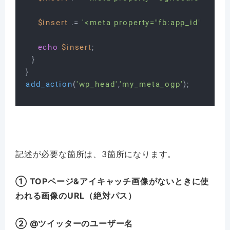
$insert
 .= 
'<meta property="fb:app_id" co
echo
$insert
;

  }

add_action
(
'wp_head'
,
'my_meta_ogp'
記述が必要な箇所は、3箇所になります。
① TOPページ&アイキャッチ画像がないときに使
われる画像のURL（絶対パス）
② @ツイッターのユーザー名