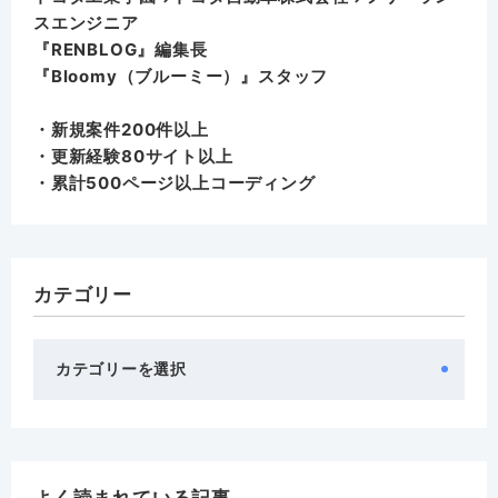
スエンジニア
『RENBLOG』編集長
『
Bloomy（ブルーミー）
』スタッフ
・新規案件200件以上
・更新経験80サイト以上
・累計500ページ以上コーディング
カテゴリー
カ
テ
ゴ
リ
ー
よく読まれている記事