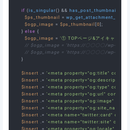
if
 (
is_singular
() && 
has_post_thumbnail
()) {

$ps_thumbnail
 = 
wp_get_attachment_image
$ogp_image
 = 
$ps_thumbnail
[
0
];

    } 
else
 {

$ogp_image
 = 
'① TOPページ&アイキャッチ
// $ogp_image = 'https://〇〇〇〇/wp-conten
// $ogp_image = 'https://〇〇〇〇/wp-cont
    }

$insert
 .= 
'<meta property="og:title" content
$insert
 .= 
'<meta property="og:description" 
$insert
 .= 
'<meta property="og:type" content
$insert
 .= 
'<meta property="og:url" content="
$insert
 .= 
'<meta property="og:image" conte
$insert
 .= 
'<meta property="og:site_name" c
$insert
 .= 
'<meta name="twitter:card" conte
$insert
 .= 
'<meta name="twitter:site" 
$insert
 .= 
'<meta property="og:locale" conte